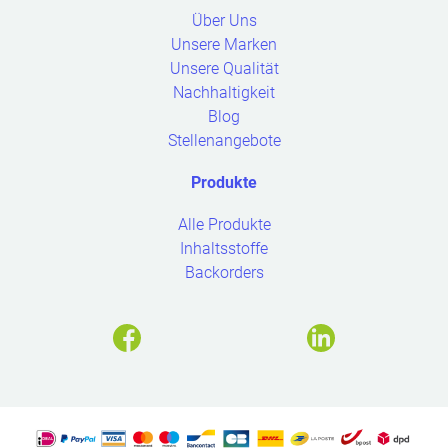
Open
Über Uns
submenu
Unsere Marken
Unsere Qualität
Nachhaltigkeit
Blog
Stellenangebote
Produkte
Open
Alle Produkte
submenu
Inhaltsstoffe
Backorders