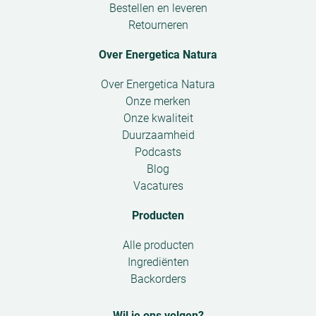
Bestellen en leveren
Retourneren
Over Energetica Natura
Open
Over Energetica Natura
submenu
Onze merken
Onze kwaliteit
Duurzaamheid
Podcasts
Blog
Vacatures
Producten
Open
Alle producten
submenu
Ingrediënten
Backorders
Wil je ons volgen?