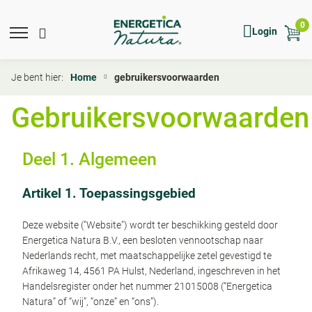
Overslaan
en
0
Mobile
Main
Mobile
Show
Hide
Login
naar
menu
Menu
toggle
search
search
de
expand
search
inhoud
icon
form
Je bent hier:
Home
gebruikersvoorwaarden
gaan
Gebruikersvoorwaarden
Deel 1. Algemeen
Artikel 1. Toepassingsgebied
Deze website ("Website") wordt ter beschikking gesteld door
Energetica Natura B.V., een besloten vennootschap naar
Nederlands recht, met maatschappelijke zetel gevestigd te
Afrikaweg 14, 4561 PA Hulst, Nederland, ingeschreven in het
Handelsregister onder het nummer 21015008 (“Energetica
Natura” of “wij”, “onze” en “ons”).