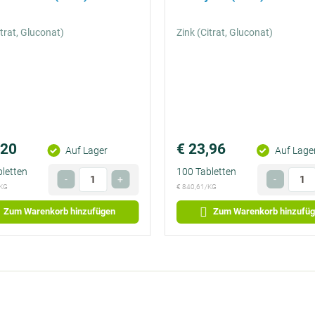
itrat, Gluconat)
Zink (Citrat, Gluconat)
,20
€ 23,96
Preis
Auf Lager
Auf Lage
€ 0,24
letten
100 Tabletten
Anzahl
Anzah
-
+
-
pro
/KG
€ 840,61/KG
Optional
Optiona
Tag
Zum Warenkorb hinzufügen
Zum Warenkorb hinzufü