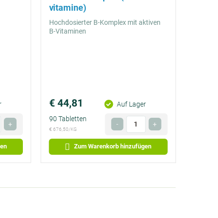
vitamine)
Hochdosierter B-Komplex mit aktiven
B-Vitaminen
€ 44,81
Preis
r
Auf Lager
€ 0,25
90 Tabletten
l
Anzahl
+
-
+
pro
€ 676,50/KG
l
Optional
Tag
gen
Zum Warenkorb hinzufügen