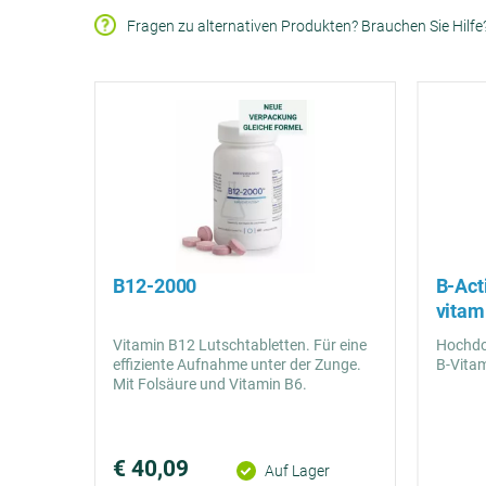
Fragen zu alternativen Produkten? Brauchen Sie Hilf
B12-2000
B-Act
vitam
Vitamin B12 Lutschtabletten. Für eine
Hochdos
effiziente Aufnahme unter der Zunge.
B-Vita
Mit Folsäure und Vitamin B6.
€ 40,09
Preis
Auf Lager