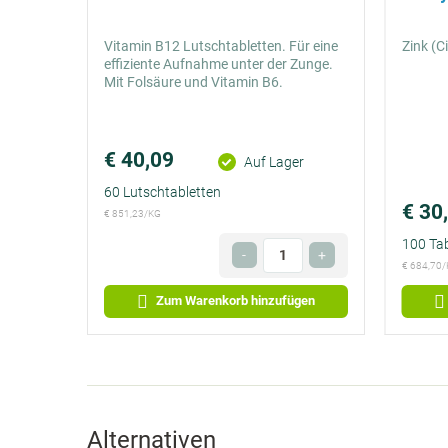
Vitamin B12 Lutschtabletten. Für eine
Zink (C
effiziente Aufnahme unter der Zunge.
Mit Folsäure und Vitamin B6.
€ 40,09
Preis
Auf Lager
€ 0,66
60 Lutschtabletten
pro
€ 30
Preis
€ 851,23/KG
Tag
€ 0,15
100 Tab
Anzahl
-
+
pro
€ 684,70
Optional
Tag
Zum Warenkorb hinzufügen
Alternativen