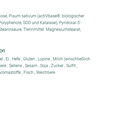
llulose, Pisum sativum (actiVbase®: biologischer
Polyphenole, SOD und Katalase), Pyridoxal-5'-
Stearinsäure, Trennmittel: Magnesiumstearat,
von
, Ei , Hefe , Gluten , Lupine , Milch (einschließlich
re , Sellerie , Sesam , Soja , Zucker , Sulfit ,
romastoffe , Fisch , Weichtiere