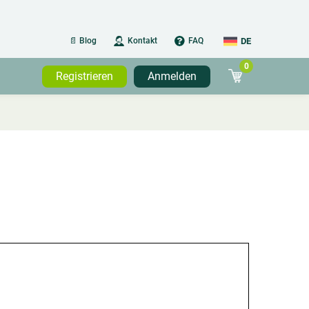
DE
📄 Blog
Kontakt
FAQ
0
DE
Registrieren
Anmelden
NL-BE
FR-BE
FR-FR
NL-NL
FR-LU