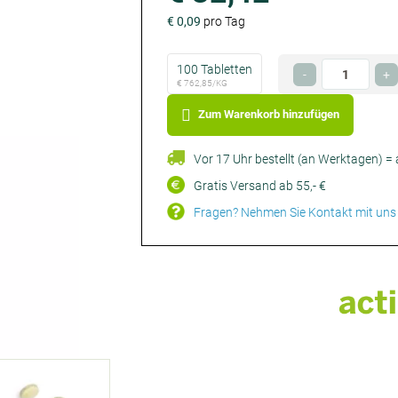
€ 0,09
pro Tag
€ 762,85/KG
Wählen
Anzahl
100 Tabletten
€ 32,42
-
+
Sie
€ 762,85/KG
Optional
Optional
Ihre
Zum Warenkorb hinzufügen
Verpackungsgrösse
Vor 17 Uhr bestellt (an Werktagen) =
Gratis Versand ab 55,- €
Fragen? Nehmen Sie Kontakt mit uns