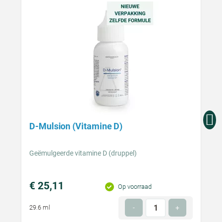
D-Mulsion (Vitamine D)
Geëmulgeerde vitamine D (druppel)
€ 25,11
Prijs
Op voorraad
€ 0,03
Hoeveelheid
per
29.6 ml
-
+
Optioneel
dag