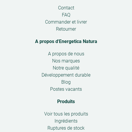
Open
Contact
submenu
FAQ
Commander et livrer
Retourner
A propos d'Energetica Natura
Open
A propos de nous
submenu
Nos marques
Notre qualité
Développement durable
Blog
Postes vacants
Produits
Open
Voir tous les produits
submenu
Ingrédients
Ruptures de stock