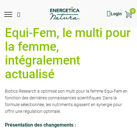
Skip
to
0
Mobile
Main
Mobile
Show
Hide
Login
main
menu
Menu
toggle
search
search
content
expand
search
Equi-Fem, le multi pour
icon
form
la femme,
intégralement
actualisé
Biotics Research a optimisé son multi pour la femme Equi-Fem en
fonction des dernières connaissances scientifiques. Dans la
formule sélectionnée, les nutriments agissent en synergie pour
offrir une régulation optimale.
Présentation des changements :