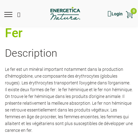
Skip
to
0
Mobile
Main
Mobile
Show
Hide
Login
main
menu
Menu
toggle
search
search
content
expand
search
Fer
icon
form
Description
Le fer est un minéral important notamment dans la production
d’hémoglobine, une composante des érythrocytes (globules
rouges). Les érythrocytes transportent l’oxygène dans l’organisme.
Il existe deux formes de fer : le fer héminique et le fer non héminique.
On trouve le fer héminique dans les produits d’origine animale. Il
présente relativement la meilleure absorption. Le fer non héminique
se retrouve essentiellement dans les produits végétaux. Les
femmes en âge de procréer, les femmes enceintes, les femmes qui
allaitent et les végétariens sont plus susceptibles de développer une
carence en fer.