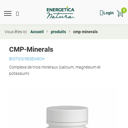
Skip
to
0
Mobile
Main
Mobile
Show
Hide
Login
main
menu
Menu
toggle
search
search
content
expand
search
icon
form
Vous êtes ici:
Accueil
produits
cmp minerals
CMP-Minerals
BIOTICS RESEARCH
Complexe de trois minéraux (calcium, magnésium et
potassium)