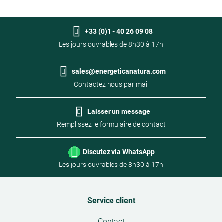
Biocean Isotonic bouteille
B
+33 (0)1 - 40 26 09 08
Les jours ouvrables de 8h30 à 17h
Eau de mer stérile (isotonique)
Ea
sales@energeticanatura.com
Contactez nous par mail
Biocean Hypertonic bouteille
B
€ 80,02
€
Prix
Pr
En stock
€ 1,60
€ 
Quantité
Laisser un message
par
pa
1000 ml
Eau de mer stérile (hypertonique)
-
+
10
Ea
Facultatif
Remplissez le formulaire de contact
jour
jo
€ 72,44
Ajouter au panier
€
Prix
Pr
En stock
€ 0,72
€ 
Discutez via WhatsApp
Quantité
par
pa
1000 ml
-
+
10
Les jours ouvrables de 8h30 à 17h
Facultatif
jour
jo
Ajouter au panier
Service client
Open
Contact