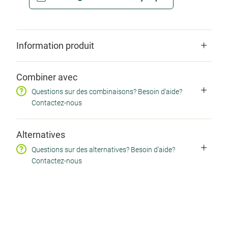
Information produit
Codes produits
Combiner avec
SKU CA2110 / EAN 0780053033483 / CNK
Questions sur des combinaisons? Besoin d'aide?
4419057 / ZINDEX 13857878
Contactez-nous
Alternatives
Questions sur des alternatives? Besoin d'aide?
Contactez-nous