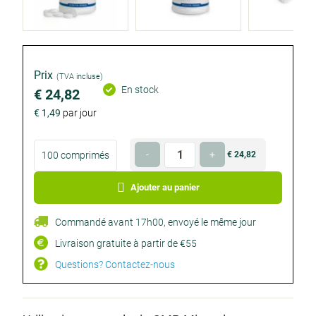
Product
details
Prix
(TVA incluse)
En stock
€ 24,82
€ 1,49
par jour
Choisissez
Quantité
-
+
100 comprimés
€ 24,82
€ 24,82
votre
Facultatif
Facultatif
format
Ajouter au panier
Commandé avant 17h00, envoyé le même jour
Livraison gratuite à partir de €55
Questions? Contactez-nous