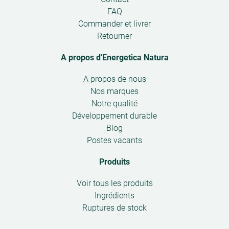
submenu
FAQ
Commander et livrer
Retourner
A propos d'Energetica Natura
Open
A propos de nous
submenu
Nos marques
Notre qualité
Développement durable
Blog
Postes vacants
Produits
Open
Voir tous les produits
submenu
Ingrédients
Ruptures de stock