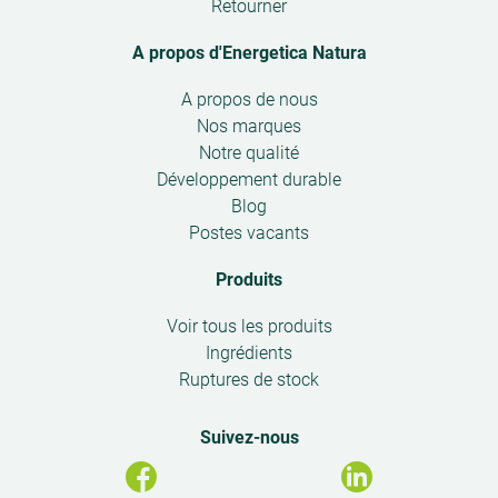
Retourner
Avertissement
Ne convient pas aux enfants de moins de 12
A propos d'Energetica Natura
ans, femmes enceintes ou allaitantes.
Open
A propos de nous
submenu
Nos marques
Notre qualité
Développement durable
Blog
Postes vacants
Produits
Open
Voir tous les produits
submenu
Ingrédients
Ruptures de stock
Suivez-nous