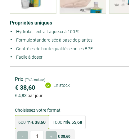
Product
Propriétés uniques
details
Hydrolat : extrait aqueux à 100 %
Formule standardisée à base de plantes
Contrôles de haute qualité selon les BPF
Facile à doser
Prix
(TVA incluse)
En stock
€ 38,60
€ 4,83
par jour
Choisissez votre format
600 ml
€ 38,60
1000 ml
€ 55,68
Facultatif
Facultatif
Quantité
-
+
€ 38,60