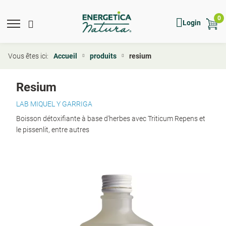
Skip
to
0
Mobile
Main
Mobile
Show
Hide
Login
main
menu
Menu
toggle
search
search
content
expand
search
icon
form
Vous êtes ici:
Accueil
produits
resium
Resium
LAB MIQUEL Y GARRIGA
Boisson détoxifiante à base d’herbes avec Triticum Repens et
le pissenlit, entre autres