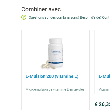
Combiner avec
Questions sur des combinaisons? Besoin d'aide? Con
E-Mulsion 200 (vitamine E)
E-Mul
Microémulsion de vitamine E en gélules
Vitamin
€ 26,3
Prix
€ 0,18