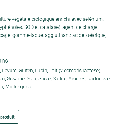
lture végétale biologique enrichi avec sélénium,
yphénoles, SOD et catalase), agent de charge:
robage: gomme-laque, agglutinant: acide stéarique,
ans
Levure, Gluten, Lupin, Lait (y compris lactose),
ri, Sésame, Soja, Sucre, Sulfite, Arômes, parfums et
on, Mollusques
 produit