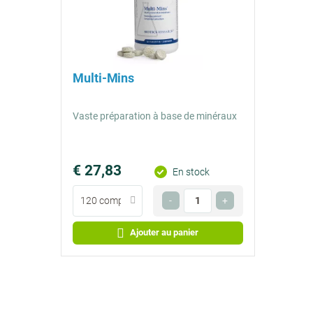
Multi-Mins
Vaste préparation à base de minéraux
€ 27,83
Prix
En stock
€ 0,93
Contenu
Quantité
-
+
par
*
Facultatif
jour
Ajouter au panier