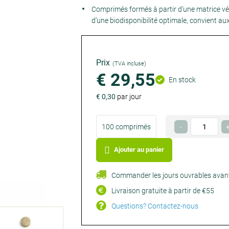
Comprimés formés à partir d’une matrice vé
d’une biodisponibilité optimale, convient au
Prix
(TVA incluse)
€ 29,55
En stock
€ 0,30
par jour
Choisissez
Quantité
100 comprimés
€ 29,55
-
votre
Facultatif
Facultatif
format
Ajouter au panier
Commander les jours ouvrables avant
Livraison gratuite à partir de €55
Questions? Contactez-nous