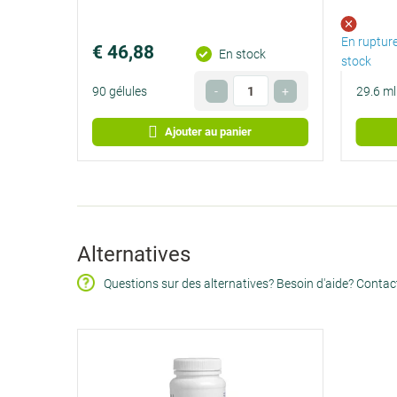
par
jour
En ruptur
€ 46,88
Prix
En stock
stock
€ 0,52
.
Quantité
90 gélules
-
+
29.6 ml
par
Facultatif
jour
Ajouter au panier
Alternatives
Questions sur des alternatives? Besoin d'aide? Conta