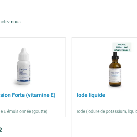
tactez-nous
sion Forte (vitamine E)
Iode liquide
e E émulsionnée (goutte)
Iode (iodure de potassium, liqui
2