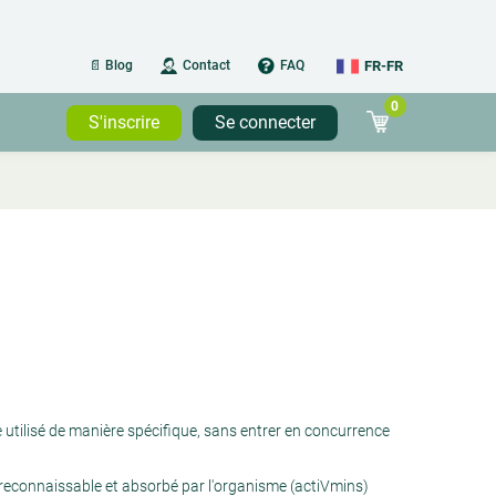
FR-FR
📄 Blog
Contact
FAQ
0
FR-FR
S'inscrire
Se connecter
NL-BE
FR-BE
NL-NL
FR-LU
DE
 utilisé de manière spécifique, sans entrer en concurrence
reconnaissable et absorbé par l'organisme (actiVmins)