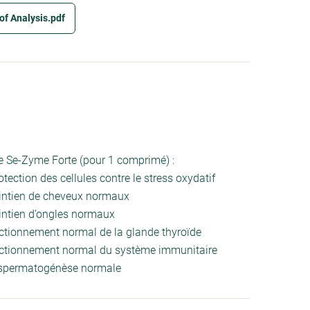
of Analysis.pdf
de Se-Zyme Forte (pour 1 comprimé) :
otection des cellules contre le stress oxydatif
aintien de cheveux normaux
intien d’ongles normaux
nctionnement normal de la glande thyroïde
onctionnement normal du système immunitaire
e spermatogénèse normale