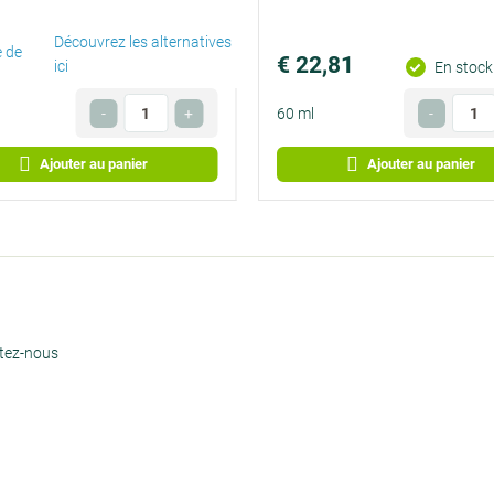
Découvrez les alternatives
e de
€ 22,81
Prix
ici
En stock
€ 0,02
Quantité
Quanti
-
+
60 ml
-
par
Facultatif
Faculta
jour
Ajouter au panier
Ajouter au panier
ctez-nous