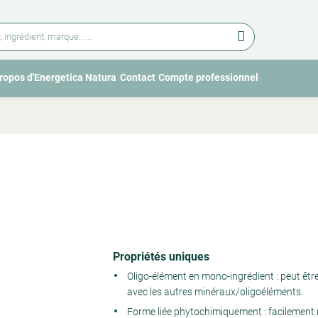
ropos d'Energetica Natura
Contact
Compte professionnel
O
O
p
p
e
e
n
n
s
s
u
u
b
b
m
m
e
e
n
n
u
u
Product
Propriétés uniques
details
Oligo-élément en mono-ingrédient : peut être
avec les autres minéraux/oligoéléments.
Forme liée phytochimiquement : facilement 