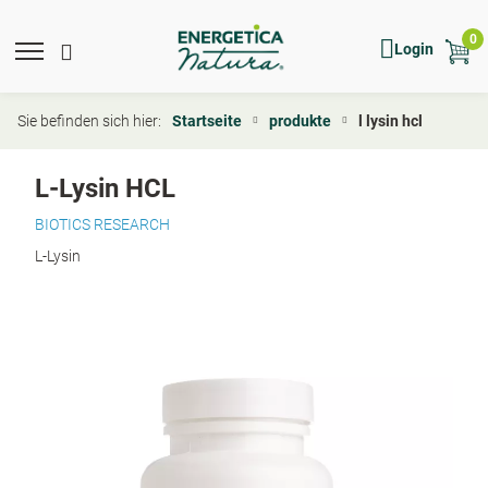
Direkt
zum
0
Mobile
Hauptmenü
Mobile
Show
Hide
Login
Inhalt
menu
toggle
search
search
expand
search
icon
form
Sie befinden sich hier:
Startseite
produkte
l lysin hcl
L-Lysin HCL
BIOTICS RESEARCH
L-Lysin