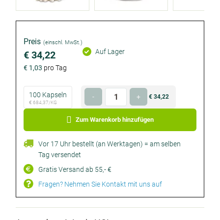
Product
details
Preis
(einschl. MwSt.)
Auf Lager
€ 34,22
€ 1,03
pro Tag
€ 684,37/KG
Wählen
Anzahl
100 Kapseln
€ 34,22
-
+
€ 34,22
Sie
€ 684,37/KG
Optional
Optional
Ihre
Zum Warenkorb hinzufügen
Verpackungsgrösse
Vor 17 Uhr bestellt (an Werktagen) = am selben
Tag versendet
Gratis Versand ab 55,- €
Fragen? Nehmen Sie Kontakt mit uns auf