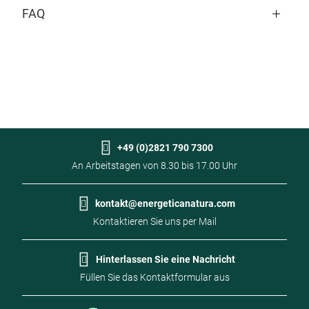
FAQ
Aus welcher Gelatine besteht die
Kapsel?
Für die Kapsel wird Rindergelatine verwendet.
Diese Rindergelatine stammt von halal
geschlachteten Rindern.
+49 (0)2821 790 7300
An Arbeitstagen von 8.30 bis 17.00 Uhr
B12-2000
I
kontakt@energeticanatura.com
Vitamin B12 Lutschtabletten. Für eine effiziente
Sy
Kontaktieren Sie uns per Mail
Aufnahme unter der Zunge. Mit Folsäure und
Vitamin B6.
Hinterlassen Sie eine Nachricht
Füllen Sie das Kontaktformular aus
€ 40,09
€
Preis
Pr
Auf Lager
€ 0,66
€ 
60 Lutschtabletten
In
Anzahl