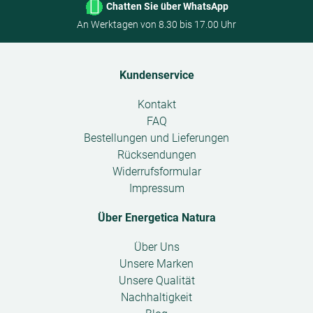
pro
pr
-
+
Chatten Sie über WhatsApp
*
€ 851,23/KG
€ 1
Optional
Tag
T
An Werktagen von 8.30 bis 17.00 Uhr
Zum Warenkorb hinzufügen
Kundenservice
Open
Kontakt
submenu
FAQ
Bestellungen und Lieferungen
Rücksendungen
Widerrufsformular
Impressum
Über Energetica Natura
Open
Über Uns
submenu
Unsere Marken
Unsere Qualität
Nachhaltigkeit