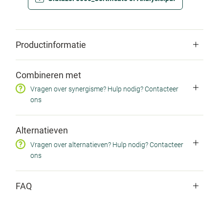
Productinformatie
Productcodes
Combineren met
SKU EN0194 / EAN 8718144240122 / CNK
Vragen over synergisme? Hulp nodig? Contacteer
3130671 / ZINDEX 15992055
ons
Doelgroep
Alternatieven
Sporter
Vragen over alternatieven? Hulp nodig? Contacteer
ons
Ingrediëntengroep
Sportnutritie
FAQ
Hoeveel stevia bevat Glutazol?