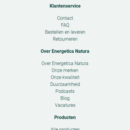
Klantenservice
Open
Contact
submenu
FAQ
Bestellen en leveren
Retourneren
Over Energetica Natura
Open
Over Energetica Natura
submenu
Onze merken
Onze kwaliteit
Duurzaamheid
Podcasts
Blog
Vacatures
Producten
Open
Alle producten