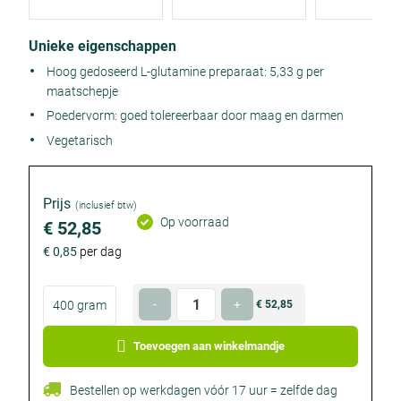
Product
Unieke eigenschappen
details
Hoog gedoseerd L-glutamine preparaat: 5,33 g per
maatschepje
Poedervorm: goed tolereerbaar door maag en darmen
Vegetarisch
Prijs
(inclusief btw)
Op voorraad
€ 52,85
€ 0,85
per dag
Kies
Hoeveelheid
-
+
400 gram
€ 52,85
€ 52,85
je
Optioneel
Optioneel
formaat
Toevoegen aan winkelmandje
Bestellen op werkdagen vóór 17 uur = zelfde dag