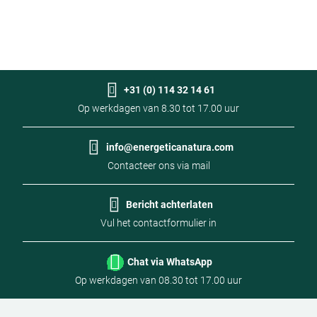
Per maatschepje van 6,5 gram: 0,05 gram ofwel
50 mg
Gastrazyme
B
Vitamine-U-complex voor de maag
Co
+31 (0) 114 32 14 61
sp
Op werkdagen van 8.30 tot 17.00 uur
L-Glutamine 500mg
€ 44,47
€
Prijs
Pr
Op voorraad
info@energeticanatura.com
€ 0,49
€ 
Hoeveelheid
per
pe
90 tabletten
Puur L-Glutamine in capsulevorm
-
+
90
Contacteer ons via mail
Optioneel
dag
d
€ 34,34
Toevoegen aan winkelmandje
Prijs
Op voorraad
Bericht achterlaten
€ 0,20
Vul het contactformulier in
Hoeveelheid
per
180 capsules
-
+
Optioneel
dag
Chat via WhatsApp
Toevoegen aan winkelmandje
Op werkdagen van 08.30 tot 17.00 uur