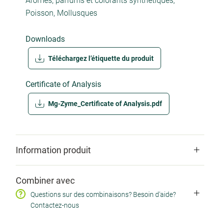
Arômes, parfums et colorants synthétiques,
Poisson, Mollusques
Downloads
Téléchargez l’étiquette du produit
Certificate of Analysis
Mg-Zyme_Certificate of Analysis.pdf
Information produit
Codes produits
Combiner avec
SKU MG2430 / EAN 0780053002830 / CNK
Questions sur des combinaisons? Besoin d'aide?
1505577 / ZINDEX 15671305
Contactez-nous