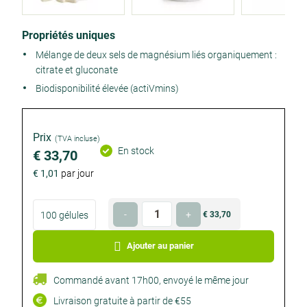
Product
Propriétés uniques
details
Mélange de deux sels de magnésium liés organiquement :
citrate et gluconate
Biodisponibilité élevée (actiVmins)
Prix
(TVA incluse)
En stock
€ 33,70
€ 1,01
par jour
Choisissez
Quantité
-
+
100 gélules
€ 33,70
€ 33,70
votre
Facultatif
Facultatif
format
Ajouter au panier
Commandé avant 17h00, envoyé le même jour
Livraison gratuite à partir de €55