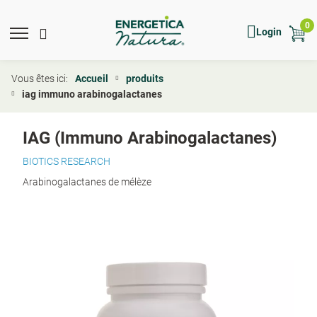
Skip
to
0
Mobile
Main
Mobile
Show
Hide
Login
main
menu
Menu
toggle
search
search
content
expand
search
icon
form
Vous êtes ici:
Accueil
produits
iag immuno arabinogalactanes
IAG (Immuno Arabinogalactanes)
BIOTICS RESEARCH
Arabinogalactanes de mélèze