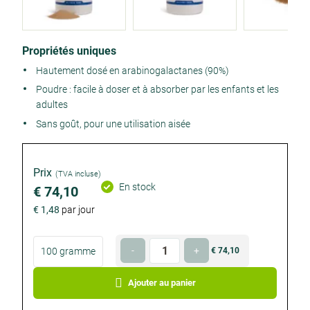
Product
Propriétés uniques
details
Hautement dosé en arabinogalactanes (90%)
Poudre : facile à doser et à absorber par les enfants et les
adultes
Sans goût, pour une utilisation aisée
Prix
(TVA incluse)
En stock
€ 74,10
€ 1,48
par jour
Choisissez
Quantité
-
+
100 gramme
€ 74,10
€ 74,10
votre
Facultatif
Facultatif
format
Ajouter au panier