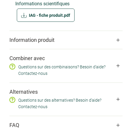
Informations scientifiques
IAG - fiche produit.pdf
Information produit
Codes produits
Combiner avec
SKU ZZ9542 / EAN 0780053034749 / CNK
Questions sur des combinaisons? Besoin d'aide?
1696590 / ZINDEX 14645688
Contactez-nous
Ma santé
Alternatives
Immunité
Questions sur des alternatives? Besoin d'aide?
Contactez-nous
Je suis
Bébé & Enfant
,
Femme
,
Homme
,
Végétarien(ne)
FAQ