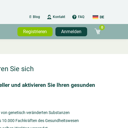
DE
📄 Blog
Kontakt
FAQ
0
DE
Registrieren
Anmelden
NL-BE
FR-BE
FR-FR
NL-NL
ren Sie sich
FR-LU
ller und aktivieren Sie Ihren gesunden
rei von genetisch veränderten Substanzen
s 10.000 Fachkräften des Gesundheitswesen