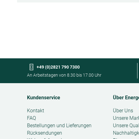
+49 (0)2821 790 7300
An Arbeitstagen von 8.30 bis 17.00 Uhr
Kundenservice
Über Energ
Open
Kontakt
Open
Über Uns
submenu
submenu
FAQ
Unsere Mar
Bestellungen und Lieferungen
Unsere Qual
Rücksendungen
Nachhaltigk