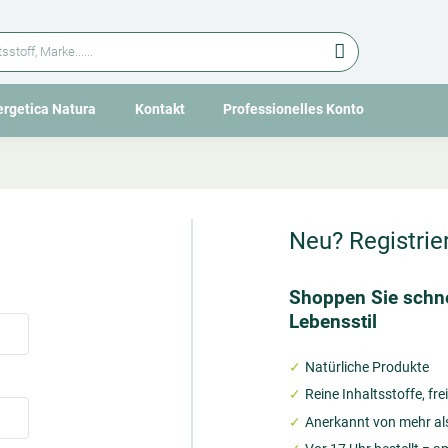
ergetica Natura
Kontakt
Professionelles Konto
O
O
p
p
e
e
n
n
s
s
Neu? Registrie
u
u
b
b
m
m
Shoppen Sie schne
e
e
Lebensstil
n
n
u
u
Natürliche Produkte
Reine Inhaltsstoffe, f
Anerkannt von mehr al