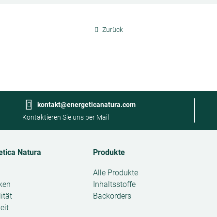
Zurück
kontakt@energeticanatura.com
Kontaktieren Sie uns per Mail
etica Natura
Produkte
Open
Alle Produkte
submenu
ken
Inhaltsstoffe
ität
Backorders
eit