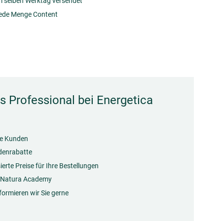
am selben Werktag versendet
jede Menge Content
ls Professional bei Energetica
re Kunden
denrabatte
erte Preise für Ihre Bestellungen
a Natura Academy
nformieren wir Sie gerne